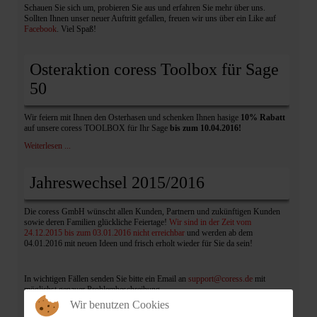
Schauen Sie sich um, probieren Sie aus und erfahren Sie mehr über uns.
Sollten Ihnen unser neuer Auftritt gefallen, freuen wir uns über ein Like auf
Facebook
. Viel Spaß!
Osteraktion coress Toolbox für Sage
50
Wir feiern mit Ihnen den Osterhasen und schenken Ihnen hasige
10% Rabatt
auf unsere coress TOOLBOX für Ihr Sage
bis zum 10.04.2016!
Weiterlesen ...
Jahreswechsel 2015/2016
Die coress GmbH wünscht allen Kunden, Partnern und zukünftigen Kunden
sowie deren Familien glückliche Feiertage!
Wir sind in der Zeit vom
24.12.2015 bis zum 03.01.2016 nicht erreichbar
und werden ab dem
04.01.2016 mit neuen Ideen und frisch erholt wieder für Sie da sein!
In wichtigen Fällen senden Sie bitte ein Email an
support@coress.de
mit
möglichst genauer Problembeschreibung.
Wir benutzen Cookies