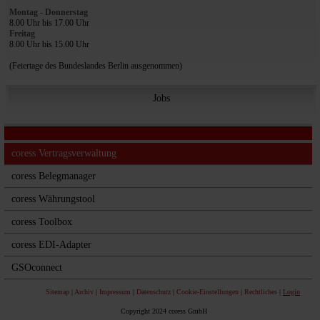
Montag - Donnerstag
8.00 Uhr bis 17.00 Uhr
Freitag
8.00 Uhr bis 15.00 Uhr
(Feiertage des Bundeslandes Berlin ausgenommen)
Jobs
Sage 50 Tools
coress Vertragsverwaltung
coress Belegmanager
coress Währungstool
coress Toolbox
coress EDI-Adapter
GSOconnect
Sitemap
 | 
Archiv
 | 
Impressum
 | 
Datenschutz
 | 
Cookie-Einstellungen
 | 
Rechtliches
 | 
Login
Copyright 2024 coress GmbH