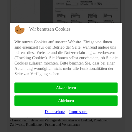
Wir benutzen Cookies
Wir nutzen Cookies auf unserer Website. Einige von ihnen
sind essenziell für den Betrieb der Seite, während andere uns
helfen, diese Website und die Nutzererfahrung zu verbessern
(Tracking Cookies). Sie können selbst entscheiden, ob Sie die
Cookies zulassen möchten. Bitte beachten Sie, dass bei einer
Ablehnung womöglich nicht mehr alle Funktionalitäten der
Seite zur Verfügung stehen.
Highlights
- Filterung nach Vertragskategorien
Akzeptieren
- Individuell gestaltbare Vorgangstexte
- Übersicht und Anlage einzelner Vertragspositionen je Vertrag
- Erfassen von Stornopositionen individuell für jeden Beleg
Ablehnen
- Auswertung von Verträgen nach Kategorien und Aktivität
- Auswahl zwischen 5 verschiedenen Abrechnungsintervallen
- Automatisierte Kalkulation des Deckungsbeitrages je Position oder
Datenschutz
|
Impressum
Gesamtmenge eines Vertrags nach Laufzeit
- Einsicht auf relevanten Vertragsrahmendaten wie Laufzeit, Positionen,
Zahlweise, Konditionen, Fristen und Versandarten